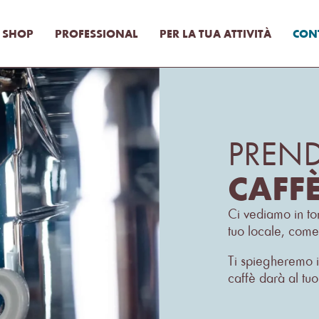
SHOP
PROFESSIONAL
PER LA TUA ATTIVITÀ
CONT
PREN
CAFFÈ
Ci vediamo in to
tuo locale, come 
Ti spiegheremo il
caffè darà al tuo 