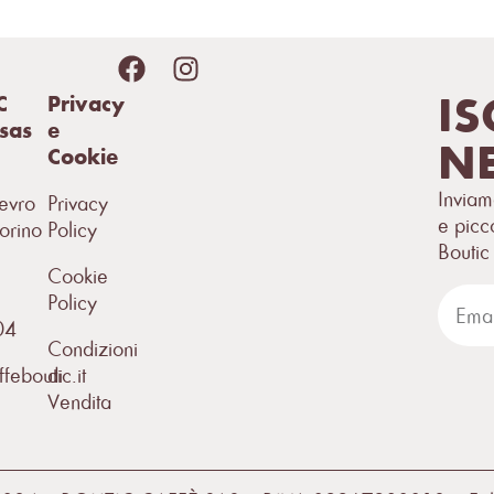
IS
C
Privacy
sas
e
NE
Cookie
Inviam
evro
Privacy
e picc
orino
Policy
Boutic
Cookie
Policy
04
Condizioni
feboutic.it
di
Vendita