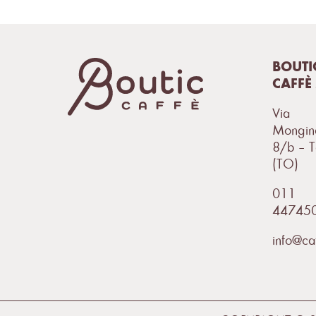
BOUTI
CAFFÈ 
Via
Mongin
8/b – T
(TO)
011
44745
info@caf